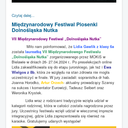
Czytaj dalej...
Międzynarodowy Festiwal Piosenki
Dolnośląska Nutka
VII Międzynarodowy Festiwal „Dolnośląska Nutka”
Miło nam poinformować, że
Lidia Gawlik z klasy 6a
została
laureatką
VII Międzynarodowego Festiwalu
„Dolnośląska Nutka”
zorganizowanego przez MOKiS w
Bielawie w dniach 26- 27.04.2024 r.. Po preselekcjach online
Lidia zakwalifikowała się do etapu jurorskiego, jak też i
Ewa
Wielgos z 8b
, która ze względu na stan zdrowia nie mogła
uczestniczyć w finale. W jury zasiadali: sopranistka dr hab.
Joanna Horodko,
Artur Orzech
- aktualny prowadzący Szansy
na sukces i komentator Eurowizji, Tadeusz Seibert oraz
Weronika Krystek.
Lidia wraz z rodzicami tradycyjnie wzięła udział w
kategorii rodzinnej, która w całości została nagrodzona przez
jury. Uczestnicy festiwalu wzięli udział w wieczornej imprezie
integracyjnej, gdzie Lidia zaprezentowała się również na
karaoke. Gratulujemy udanych występów!