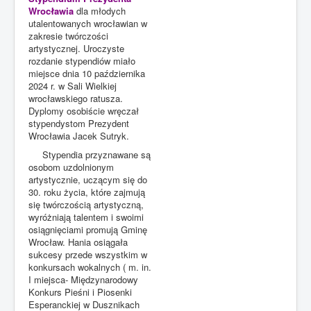
Wrocławia
dla młodych
utalentowanych wrocławian w
zakresie twórczości
artystycznej. Uroczyste
rozdanie stypendiów miało
miejsce dnia 10 października
2024 r. w Sali Wielkiej
wrocławskiego ratusza.
Dyplomy osobiście wręczał
stypendystom Prezydent
Wrocławia Jacek Sutryk.
Stypendia przyznawane są
osobom uzdolnionym
artystycznie, uczącym się do
30. roku życia, które zajmują
się twórczością artystyczną,
wyróżniają talentem i swoimi
osiągnięciami promują Gminę
Wrocław. Hania osiągała
sukcesy przede wszystkim w
konkursach wokalnych ( m. in.
I miejsca- Międzynarodowy
Konkurs Pieśni i Piosenki
Esperanckiej w Dusznikach