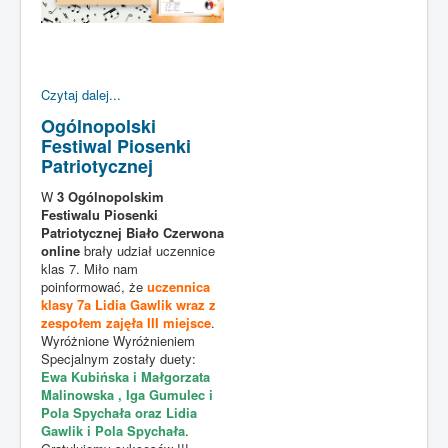
Czytaj dalej...
Ogólnopolski
Festiwal Piosenki
Patriotycznej
W
3 Ogólnopolskim
Festiwalu Piosenki
Patriotycznej Biało Czerwona
online
brały udział uczennice
klas 7. Miło nam
poinformować, że
uczennica
klasy 7a Lidia Gawlik wraz z
zespołem zajęła III miejsce
.
Wyróżnione Wyróżnieniem
Specjalnym zostały duety:
Ewa Kubińska i Małgorzata
Malinowska , Iga Gumulec i
Pola Spychała oraz Lidia
Gawlik i Pola Spychała
.