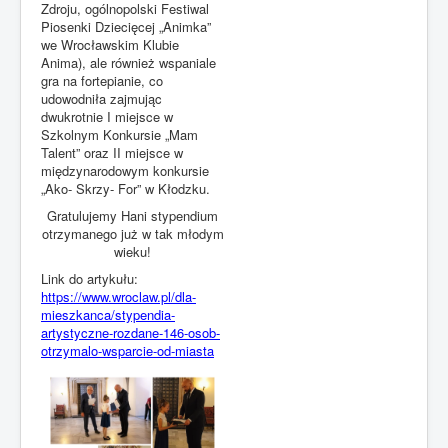
Zdroju, ogólnopolski Festiwal
Piosenki Dziecięcej „Animka”
we Wrocławskim Klubie
Anima), ale również wspaniale
gra na fortepianie, co
udowodniła zajmując
dwukrotnie I miejsce w
Szkolnym Konkursie „Mam
Talent” oraz II miejsce w
międzynarodowym konkursie
„Ako- Skrzy- For” w Kłodzku.
Gratulujemy Hani stypendium
otrzymanego już w tak młodym
wieku!
Link do artykułu:
https://www.wroclaw.pl/dla-
mieszkanca/stypendia-
artystyczne-rozdane-146-osob-
otrzymalo-wsparcie-od-miasta