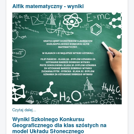
Alfik matematyczny - wyniki
STRONA GŁÓWNA
KADRA
DLA UCZNIA
DLA RODZICA
SUKCESY
ŚWIETLICA
KRONIKA
Czytaj dalej...
Wyniki Szkolnego Konkursu
Geograficznego dla klas szóstych na
model Układu Słonecznego