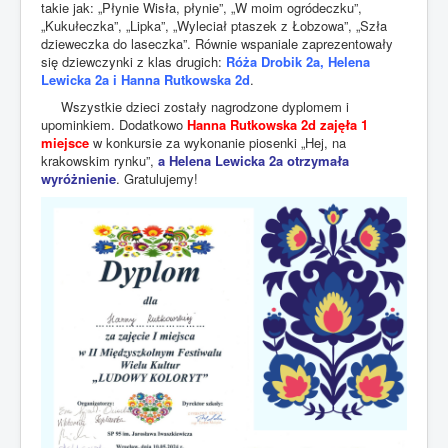
takie jak: „Płynie Wisła, płynie”, „W moim ogródeczku”,
„Kukułeczka”, „Lipka”, „Wyleciał ptaszek z Łobzowa”, „Szła
dzieweczka do laseczka”. Równie wspaniale zaprezentowały
się dziewczynki z klas drugich:
Róża Drobik 2a, Helena
Lewicka 2a i Hanna Rutkowska 2d
.
Wszystkie dzieci zostały nagrodzone dyplomem i
upominkiem. Dodatkowo
Hanna Rutkowska 2d zajęła 1
miejsce
w konkursie za wykonanie piosenki „Hej, na
krakowskim rynku”,
a Helena Lewicka 2a otrzymała
wyróżnienie
. Gratulujemy!