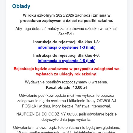
Obiady
STRONA GŁÓWNA
W roku szkolnym 2025/2026 zachodzi zmiana w
KADRA
procedurze zapisywania dzieci na posiłki szkolne.
Aby tego dokonać należy zarejestrować dziecko w aplikacji
DLA UCZNIA
StartEdu.
DLA RODZICA
Instrukcja do rejestracji dla klas 1-3:
informacja o systemie 1-3 (link)
SUKCESY
Instrukcja do rejestracji dla klas 4-8:
ŚWIETLICA
informacja o systemie 4-8 (link)
Rejestracja będzie anulowana w przypadku zaległości we
KRONIKA
wpłatach za ubiegły rok szkolny.
Wydawanie posiłków rozpoczynamy 8 września.
Koszt obiadu: 13,00 zł
Odwołanie posiłków będzie możliwe wyłącznie poprzez
zalogowanie się do systemu i kliknięcie ikony ODWOŁAJ
POSIŁKI w dniu, który będzie Państwa interesował,
NAJPÓŹNIEJ DO GODZINY 08:30, jeśli odwołanie będzie
dotyczyło dnia jego wydania.
Odwołania mailowe, bądź telefoniczne nie będą uwzględniane.
W przypadku wycieczek, wyjść, jakichkolwiek wyjazdów,