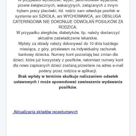
przerw świątecznych, wakacyjnych, związanych z innym
trybem pracy placówki, itd. rodzic sam odwołuje posiłek w
systemie ani SZKOŁA, ani WYCHOWAWCA, ani OBSŁUGA
CATERINGOWA NIE DOKONUJE ODWOŁAŃ POSIŁKÓW ZA
RODZICA.
W przypadku alergików, diabetyków, itp. należy dostarczyć
aktualne zaświadczenie lekarskie.
Wpłaty za obiady należy dokonywać do 10 dnia każdego
miesiąca, z góry, przelewem na indywidualny rachunek
bankowy dziecka. Numery kont pozostają bez zmian dla
dzieci, które już korzystały z posiłków, natomiast numery kont
dla nowo zapisanych dzieci zostaną przesłane na adres e-mail
podany przez rodzica w aplikacji.
Brak wpłaty w terminie skutkuje naliczaniem odsetek
ustawowych i może spowodować zawieszenie wydawania
posiłków
.
Aktualizacja składów recepturowych