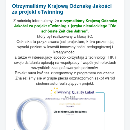
Otrzymaliśmy Krajową Odznakę Jakości
STRONA GŁÓWNA
za projekt eTwinning
KADRA
Z radością informujemy, że
otrzymaliśmy Krajową Odznakę
Jakości za projekt eTwinning z języka niemieckiego "Die
DLA UCZNIA
schönste Zeit des Jahres"
,
który był realizowany z klasą 8C.
DLA RODZICA
Odznaka ta przyznawana jest projektom, które prezentują
wysoki poziom w kwestii innowacyjności pedagogicznej i
SUKCESY
kreatywności,
a także w interesujący sposób korzystają z technologii TIK i
ŚWIETLICA
swoje działania opierają na współpracy i wspólnych efektach
KRONIKA
wszystkich zaangażowanych partnerów.
Projekt musi być też zintegrowany z programem nauczania.
Znaleźliśmy się w grupie pięciu odznaczonych szkół wśród
siedemnastu realizujących projekt.