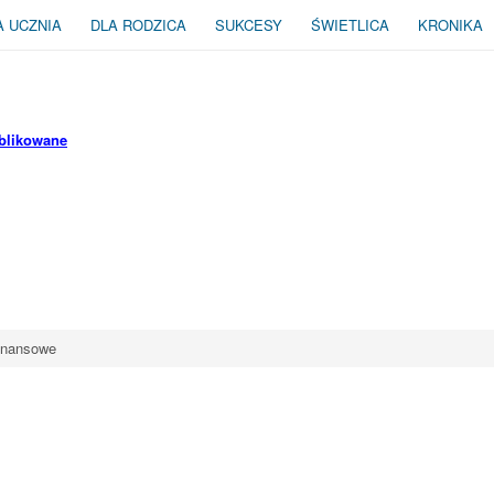
A UCZNIA
DLA RODZICA
SUKCESY
ŚWIETLICA
KRONIKA
blikowane
inansowe