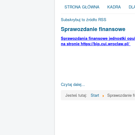
STRONA GŁÓWNA
KADRA
DL
Subskrybuj to źródło RSS
Sprawozdanie finansowe
Sprawozdania finansowe jednostki opu
na stronie https://bip.cui.wroclaw.pl/
Czytaj dalej...
Jesteś tutaj:
Start
Sprawozdanie f