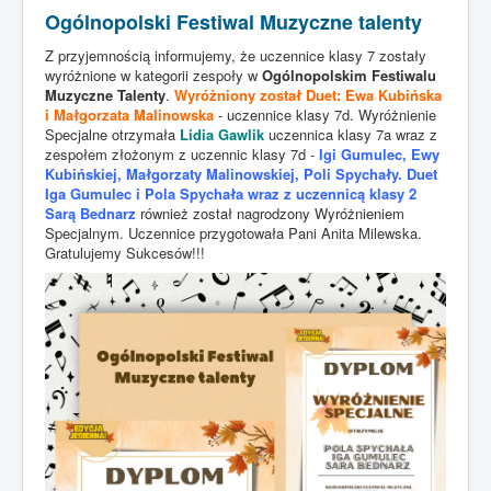
Ogólnopolski Festiwal Muzyczne talenty
STRONA GŁÓWNA
Z przyjemnością informujemy, że uczennice klasy 7 zostały
KADRA
wyróżnione w kategorii zespoły w
Ogólnopolskim Festiwalu
Muzyczne Talenty
.
Wyróżniony został Duet: Ewa Kubińska
DLA UCZNIA
i Małgorzata Malinowska
- uczennice klasy 7d. Wyróżnienie
Specjalne otrzymała
Lidia Gawlik
uczennica klasy 7a wraz z
DLA RODZICA
zespołem złożonym z uczennic klasy 7d -
Igi Gumulec, Ewy
Kubińskiej, Małgorzaty Malinowskiej, Poli Spychały. Duet
SUKCESY
Iga Gumulec i Pola Spychała wraz z uczennicą klasy 2
Sarą Bednarz
również został nagrodzony Wyróżnieniem
ŚWIETLICA
Specjalnym. Uczennice przygotowała Pani Anita Milewska.
Gratulujemy Sukcesów!!!
KRONIKA