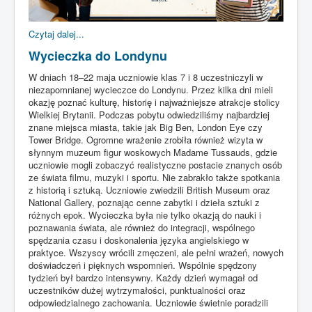
Czytaj dalej...
Wycieczka do Londynu
W dniach 18–22 maja uczniowie klas 7 i 8 uczestniczyli w
niezapomnianej wycieczce do Londynu. Przez kilka dni mieli
okazję poznać kulturę, historię i najważniejsze atrakcje stolicy
Wielkiej Brytanii. Podczas pobytu odwiedziliśmy najbardziej
znane miejsca miasta, takie jak Big Ben, London Eye czy
Tower Bridge. Ogromne wrażenie zrobiła również wizyta w
słynnym muzeum figur woskowych Madame Tussauds, gdzie
uczniowie mogli zobaczyć realistyczne postacie znanych osób
ze świata filmu, muzyki i sportu. Nie zabrakło także spotkania
z historią i sztuką. Uczniowie zwiedzili British Museum oraz
National Gallery, poznając cenne zabytki i dzieła sztuki z
różnych epok. Wycieczka była nie tylko okazją do nauki i
poznawania świata, ale również do integracji, wspólnego
spędzania czasu i doskonalenia języka angielskiego w
praktyce. Wszyscy wrócili zmęczeni, ale pełni wrażeń, nowych
doświadczeń i pięknych wspomnień. Wspólnie spędzony
tydzień był bardzo intensywny. Każdy dzień wymagał od
uczestników dużej wytrzymałości, punktualności oraz
odpowiedzialnego zachowania. Uczniowie świetnie poradzili