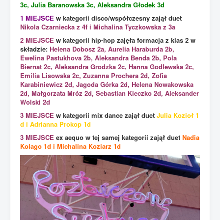
3c, Julia Baranowska 3c, Aleksandra Głodek 3d
1 MIEJSCE
w kategorii disco/współczesny zajął duet
Nikola Czarniecka z 4f i Michalina Tyczkowska z 3a
2 MIEJSCE
w kategorii hip-hop zajęła formacja z klas 2 w
składzie:
Helena Dobosz 2a, Aurelia Haraburda 2b,
Ewelina Pastukhova 2b, Aleksandra Benda 2b, Pola
Biernat 2c, Aleksandra Grodzka 2c, Hanna Godlewska 2c,
Emilia Lisowska 2c, Zuzanna Prochera 2d, Zofia
Karabiniewicz 2d, Jagoda Górka 2d, Helena Nowakowska
2d, Małgorzata Mróz 2d, Sebastian Kieczko 2d, Aleksander
Wolski 2d
3 MIEJSCE
w kategorii mix dance zajął duet
Julia Kozioł 1
d i Adrianna Prokop 1d
3 MIEJSCE
ex aequo w tej samej kategorii zajął duet
Nadia
Kolago 1d i Michalina Koziarz 1d