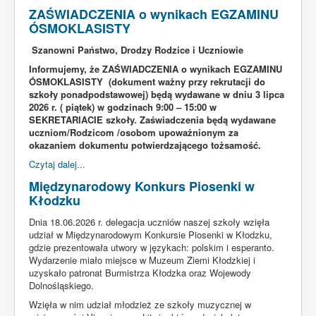
ZAŚWIADCZENIA o wynikach EGZAMINU
STRONA GŁÓWNA
ÓSMOKLASISTY
KADRA
Szanowni Państwo, Drodzy Rodzice i Uczniowie
DLA UCZNIA
Informujemy, że ZAŚWIADCZENIA o wynikach EGZAMINU
ÓSMOKLASISTY (dokument ważny przy rekrutacji do
DLA RODZICA
szkoły ponadpodstawowej) będą wydawane w dniu 3 lipca
2026 r. ( piątek) w godzinach 9:00 – 15:00 w
SUKCESY
SEKRETARIACIE szkoły. Zaświadczenia będą wydawane
uczniom/Rodzicom /osobom upoważnionym za
ŚWIETLICA
okazaniem dokumentu potwierdzającego tożsamość.
KRONIKA
Czytaj dalej...
Międzynarodowy Konkurs Piosenki w
Kłodzku
Dnia 18.06.2026 r. delegacja uczniów naszej szkoły wzięła
udział w Międzynarodowym Konkursie Piosenki w Kłodzku,
gdzie prezentowała utwory w językach: polskim i esperanto.
Wydarzenie miało miejsce w Muzeum Ziemi Kłodzkiej i
uzyskało patronat Burmistrza Kłodzka oraz Wojewody
Dolnośląskiego.
Wzięła w nim udział młodzież ze szkoły muzycznej w