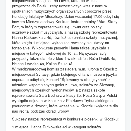
miejscowości Visaginas na Litwie, która od wielu lat
przyjeżdża do Polski, żeby uczestniczyć wraz z nami w
spotkaniach muzycznych organizowanych corocznie przez
Fundację Inicjatyw Młodzieży. Dzień wcześniej 17.06 odbył się
bowiem Międzynarodowy Konkurs Instrumentalny "Ako- Skrzy-
For", w którym zaprezentowali się Litwini oraz polscy
uczniowie szkół muzycznych, a naszą szkołę reprezentowała
Hanna Rutkowska z 4d, również uczennica szkoły muzycznej,
która zajęła 1 miejsce, wykonując rewelacyjnie utwory na
fortepianie. W konkursie piosenki Hania także uzyskała 1
miejsce w kategorii wiekowej do 10 lat. Najwyższe laury
przypadły także dla trio z klas 4 w składzie : Róża Drobik 4a,
Helena Lewicka 4a, Kalina Szulc 4f.
W międzynarodowej komisji zasiadała m.in. jurorka z Czech z
miejscowości Svitavy, gdzie kolejnego dnia w muzeum języka
esperanto odbył się koncert "Śpiewamy w stu językach" z
udziałem wspomnianych gości z Litwy, solistów ze Słowacji,
miejscowych czeskich wykonawców, a z naszą szkołę
reprezentowała Sara Bednarz z klasy 3e. Poza Sarą, z Polski
wystąpiła dojrzała wokalistka z Piotrkowa Trybunalskiego o
pseudonimie "Izynd", która wcześniej w Kłodzku wykonała dla
nas recital podczas obrad jurorów.
Sukcesy naszej reprezentacji w konkursie piosenki w Kłodzku:
1 miejsca: Hanna Rutkowska 4d w kategorii solistów