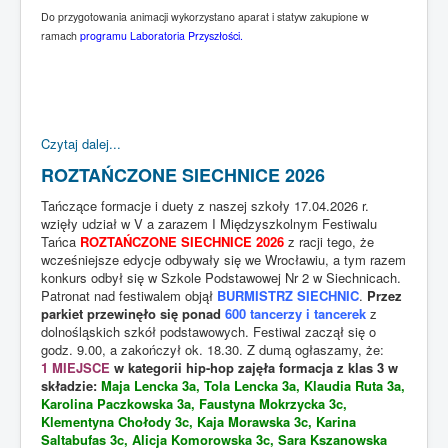
Do przygotowania animacji wykorzystano aparat i statyw zakupione w
ramach
programu Laboratoria Przyszłości.
Czytaj dalej...
ROZTAŃCZONE SIECHNICE 2026
Tańczące formacje i duety z naszej szkoły 17.04.2026 r.
wzięły udział w V a zarazem I Międzyszkolnym Festiwalu
Tańca
ROZTAŃCZONE SIECHNICE 2026
z racji tego, że
wcześniejsze edycje odbywały się we Wrocławiu, a tym razem
konkurs odbył się w Szkole Podstawowej Nr 2 w Siechnicach.
Patronat nad festiwalem objął
BURMISTRZ SIECHNIC
.
Przez
parkiet przewinęło się ponad
600 tancerzy i tancerek
z
dolnośląskich szkół podstawowych. Festiwal zaczął się o
godz. 9.00, a zakończył ok. 18.30. Z dumą ogłaszamy, że:
1 MIEJSCE
w kategorii hip-hop zajęła formacja z klas 3 w
składzie:
Maja Lencka 3a, Tola Lencka 3a, Klaudia Ruta 3a,
Karolina Paczkowska 3a, Faustyna Mokrzycka 3c,
Klementyna Chołody 3c, Kaja Morawska 3c, Karina
Saltabufas 3c, Alicja Komorowska 3c, Sara Kszanowska