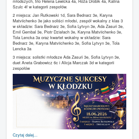
młodszych, trio Helena Lewicka 4a, Róża Drobik 4a, Kalina
Szulc 4f w kategorii zespołów.
2 miejsca: Jan Rutkowski 1d, Sara Bednarz 3e, Karyna
Matviichenko 3e jako soliści młodsi, zespół wokalny z klas 3
w składzie: Sara Bednarz 3e, Sofia Lytvyn 3e, Ada Zasuń 3e,
Emil Gembal 3e, Piotr Działach 3e, Karyna Matviichenko 3e,
Tola Lencka 3a oraz kwartet wokalny w składzie: Sara
Bednarz 3e, Karyna Matviichenko 3e, Sofia Lytvyn 3e, Tola
Lencka 3a
3 miejsca: solistki młodsze Ada Zasuń 3e, Sofia Lytvyn 3e,
duet Aneta Grabowicz 6c i Alicja Marczak 3d w kategorii
zespołów
Czytaj dalej...