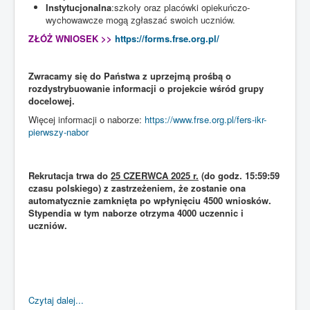
Instytucjonalna
:szkoły oraz placówki opiekuńczo-
wychowawcze mogą zgłaszać swoich uczniów.
ZŁÓŻ WNIOSEK >>
https://forms.frse.org.pl/
Zwracamy się do Państwa z uprzejmą prośbą o
rozdystrybuowanie informacji o projekcie wśród grupy
docelowej.
Więcej informacji o naborze:
https://www.frse.org.pl/fers-ikr-
pierwszy-nabor
Rekrutacja trwa do
25 CZERWCA 2025 r.
(do godz. 15:59:59
czasu polskiego) z zastrzeżeniem, że zostanie ona
automatycznie zamknięta po wpłynięciu 4500 wniosków.
Stypendia w tym naborze otrzyma 4000 uczennic i
uczniów.
Czytaj dalej...