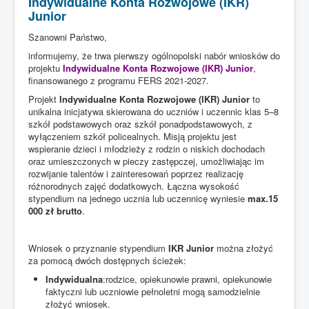
Indywidualne Konta Rozwojowe (IKR)
Junior
Szanowni Państwo,
informujemy, że trwa pierwszy ogólnopolski nabór wniosków do
projektu
Indywidualne Konta Rozwojowe (IKR) Junior
,
finansowanego z programu FERS 2021-2027.
Projekt
Indywidualne Konta Rozwojowe (IKR) Junior
to
unikalna inicjatywa skierowana do uczniów i uczennic klas 5–8
szkół podstawowych oraz szkół ponadpodstawowych, z
wyłączeniem szkół policealnych. Misją projektu jest
wspieranie dzieci i młodzieży z rodzin o niskich dochodach
oraz umieszczonych w pieczy zastępczej, umożliwiając im
rozwijanie talentów i zainteresowań poprzez realizację
różnorodnych zajęć dodatkowych. Łączna wysokość
stypendium na jednego ucznia lub uczennicę wyniesie
max.15
000 zł brutto
.
Wniosek o przyznanie stypendium
IKR Junior
można złożyć
za pomocą dwóch dostępnych ścieżek:
Indywidualna
:rodzice, opiekunowie prawni, opiekunowie
faktyczni lub uczniowie pełnoletni mogą samodzielnie
złożyć wniosek.