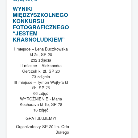
WYNIKI
MIĘDZYSZKOLNEGO
KONKURSU
FOTOGRAFICZNEGO
“JESTEM
KRASNOLUDKIEM”
I miejsce – Lena Buczkowska
kl 2c, SP 20
232 zdjęcia
II miesce – Aleksandra
Gerczuk kl 2f, SP 20
73 zdjęcia
III miejsce – Tymon Wojtyła kl
2b, SP 75
66 zdjęć
WYRÓŻNIENIE - Maria
Kocharava kl 1b, SP 78
16 zdjęć
GRATULUJEMY!
Organizatorzy SP 20 im. Orła
Białego