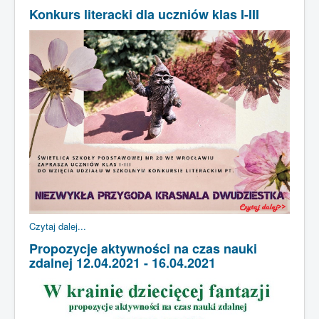
Konkurs literacki dla uczniów klas I-III
STRONA GŁÓWNA
KADRA
DLA UCZNIA
DLA RODZICA
SUKCESY
ŚWIETLICA
KRONIKA
Czytaj dalej...
Propozycje aktywności na czas nauki
zdalnej 12.04.2021 - 16.04.2021