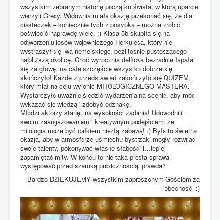
wszystkim zebranym historię początku świata, w którą uparcie
wierzyli Grecy. Widownia miała okazję przekonać się, że dla
ciasteczek – koniecznie tych z posypką – można zrobić i
poświęcić naprawdę wiele. ;) Klasa 5b skupiła się na
odtworzeniu losów wojowniczego Herkulesa, który nie
wystraszył się lwa nemejskiego, bezlitośnie pustoszącego
najbliższą okolicę. Choć wyrocznia delficka bezradnie łapała
się za głowę, na całe szczęście wszystko dobrze się
skończyło! Każde z przedstawień zakończyło się QUIZEM,
który miał na celu wyłonić MITOLOGICZNEGO MASTERA.
Wystarczyło uważnie śledzić wydarzenia na scenie, aby móc
wykazać się wiedzą i zdobyć odznakę.
Młodzi aktorzy stanęli na wysokości zadania! Udowodnili
swoim zaangażowaniem i kreatywnym podejściem, że
mitologia może być całkiem niezłą zabawą! :) Była to świetna
okazja, aby w atmosferze uśmiechu bystrzaki mogły rozwijać
swoje talenty, pokonywać własne słabości i…lepiej
zapamiętać mity. W końcu to nie taka prosta sprawa
występować przed szeroką publicznością, prawda?
Bardzo DZIĘKUJEMY wszystkim zaproszonym Gościom za
obecność! :)