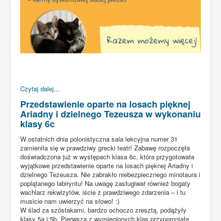
Czytaj dalej...
Przedstawienie oparte na losach pięknej
Ariadny i dzielnego Tezeusza w wykonaniu
klasy 6c
W ostatnich dnia polonistyczna sala lekcyjna numer 31
zamieniła się w prawdziwy grecki teatr! Zabawę rozpoczęła
doświadczona już w występach klasa 6c, która przygotowała
wyjątkowe przedstawienie oparte na losach pięknej Ariadny i
dzielnego Tezeusza. Nie zabrakło niebezpiecznego minotaura i
poplątanego labiryntu! Na uwagę zasługiwał również bogaty
wachlarz rekwizytów, iście z prawdziwego zdarzenia – i tu
musicie nam uwierzyć na słowo! :)
W ślad za szóstakami, bardzo ochoczo zresztą, podążyły
klasy 5a i 5b. Pierwsza z wymienionych klas przypomniała