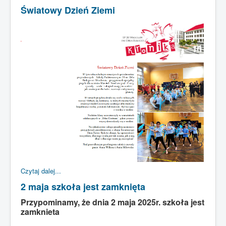
Światowy Dzień Ziemi
STRONA GŁÓWNA
KADRA
DLA UCZNIA
DLA RODZICA
SUKCESY
ŚWIETLICA
KRONIKA
Czytaj dalej...
2 maja szkoła jest zamknięta
Przypominamy, że dnia 2 maja 2025r. szkoła jest
zamknieta