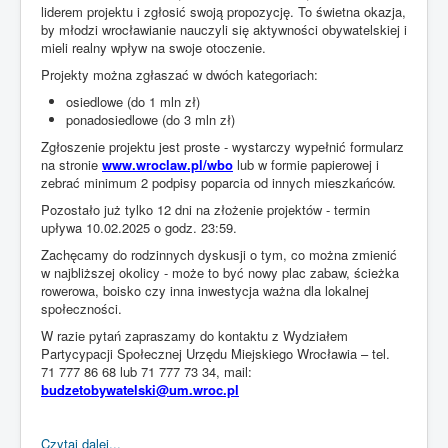
liderem projektu i zgłosić swoją propozycję. To świetna okazja,
by młodzi wrocławianie nauczyli się aktywności obywatelskiej i
mieli realny wpływ na swoje otoczenie.
Projekty można zgłaszać w dwóch kategoriach:
osiedlowe (do 1 mln zł)
ponadosiedlowe (do 3 mln zł)
Zgłoszenie projektu jest proste - wystarczy wypełnić formularz
na stronie
www.wroclaw.pl/wbo
lub w formie papierowej i
zebrać minimum 2 podpisy poparcia od innych mieszkańców.
Pozostało już tylko 12 dni na złożenie projektów - termin
upływa 10.02.2025 o godz. 23:59.
Zachęcamy do rodzinnych dyskusji o tym, co można zmienić
w najbliższej okolicy - może to być nowy plac zabaw, ścieżka
rowerowa, boisko czy inna inwestycja ważna dla lokalnej
społeczności.
W razie pytań zapraszamy do kontaktu z Wydziałem
Partycypacji Społecznej Urzędu Miejskiego Wrocławia – tel.
71 777 86 68 lub 71 777 73 34, mail:
budzetobywatelski@um.wroc.pl
Czytaj dalej...