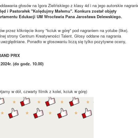
nia głosów na Igora Zielińskiego z klasy 4d i na jego autorskie nagrani
lęd i Pastorałek "Kolędujmy Małemu". Konkurs został objęty
rtamentu Edukacji UM Wrocławia Pana Jarosława Delewskiego.
przez kliknięcie ikony "kciuk w górę" pod nagraniem na yotube (like).
nej strony Centrum Kreatywności Talent. Głosy oddane na nagrania
uwzględniane. Ponadto w głosowaniu liczą się tylko pozytywne oceny,
RAND PRIX
024r. (do godz. 10.00)
wijamy w dół, czwarty filmik z kolei, kciuk w górę)