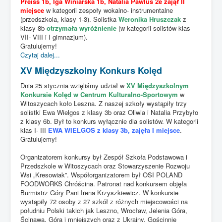
Preiss 1b, Iga Winiarska 1b, Natalia Pawlus 2e zajął II
miejsce
w kategorii zespoły wokalno- instrumentalne
(przedszkola, klasy 1-3). Solistka
Weronika Hruszczak
z
klasy 8b
otrzymała wyróżnienie
(w kategorii solistów klas
VII- VIII i I gimnazjum).
Gratulujemy!
Czytaj dalej...
XV Międzyszkolny Konkurs Kolęd
Dnia 25 stycznia wzięliśmy udział w
XV Międzyszkolnym
Konkursie Kolęd w Centrum Kulturalno-Sportowym
w
Witoszycach koło Leszna. Z naszej szkoły wystąpiły trzy
solistki Ewa Wielgos z klasy 3b oraz Oliwia i Natalia Przybyło
z klasy 6b. Był to konkurs wyłącznie dla solistów. W kategorii
klas I- III
EWA WIELGOS z klasy 3b, zajęła I miejsce
.
Gratulujemy!
Organizatorem konkursy był Zespół Szkoła Podstawowa i
Przedszkole w Witoszycach oraz Stowarzyszenie Rozwoju
Wsi „Kresowiak”. Współorganizatorem był OSI POLAND
FOODWORKS Chróścina. Patronat nad konkursem objęła
Burmistrz Góry Pani Irena Krzyszkiewicz. W konkursie
wystąpiły 72 osoby z 27 szkół z różnych miejscowości na
południu Polski takich jak Leszno, Wrocław, Jelenia Góra,
Ścinawa, Góra i mniejszych oraz z Ukrainy. Gościnnie