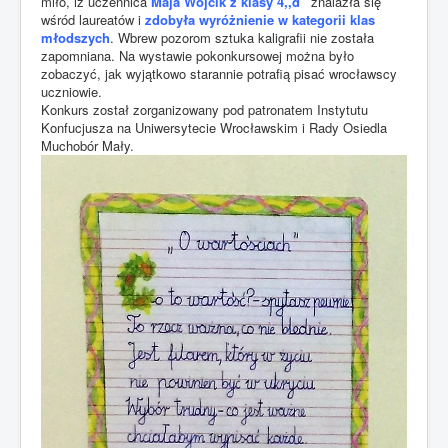
miło, iż uczennica
Maja Wójcik z klasy 4,,d”
znalazła się
wśród laureatów i
zdobyła wyróżnienie w kategorii klas
młodszych
. Wbrew pozorom sztuka kaligrafii nie została
zapomniana. Na wystawie pokonkursowej można było
zobaczyć, jak wyjątkowo starannie potrafią pisać wrocławscy
uczniowie.
Konkurs został zorganizowany pod patronatem Instytutu
Konfucjusza na Uniwersytecie Wrocławskim i Rady Osiedla
Muchobór Mały.