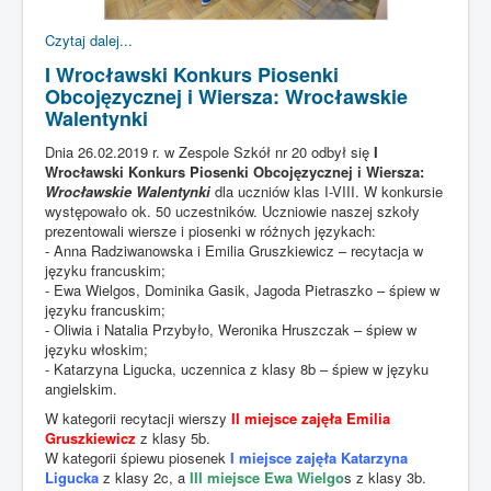
Czytaj dalej...
I Wrocławski Konkurs Piosenki
Obcojęzycznej i Wiersza: Wrocławskie
Walentynki
Dnia 26.02.2019 r. w Zespole Szkół nr 20 odbył się
I
Wrocławski Konkurs Piosenki Obcojęzycznej i Wiersza:
Wrocławskie Walentynki
dla uczniów klas I-VIII. W konkursie
występowało ok. 50 uczestników. Uczniowie naszej szkoły
prezentowali wiersze i piosenki w różnych językach:
- Anna Radziwanowska i Emilia Gruszkiewicz – recytacja w
języku francuskim;
- Ewa Wielgos, Dominika Gasik, Jagoda Pietraszko – śpiew w
języku francuskim;
- Oliwia i Natalia Przybyło, Weronika Hruszczak – śpiew w
języku włoskim;
- Katarzyna Ligucka, uczennica z klasy 8b – śpiew w języku
angielskim.
W kategorii recytacji wierszy
II miejsce zajęła Emilia
Gruszkiewicz
z klasy 5b.
W kategorii śpiewu piosenek
I miejsce zajęła Katarzyna
Ligucka
z klasy 2c, a
III miejsce Ewa Wielgo
s z klasy 3b.