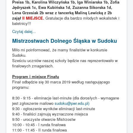
Preiss 1b, Karolina Wilczyńska 1b, Iga Winiarska 1b, Zofia
Jędryszek 1c, Ewa Kubińska 1d, Zuzanna Sikorska 1d,
Lena Grzesiak 2b wraz z tancerką Maliną Lewicką z 2b
zajął
II MIEJSCE
.
Gratulacje dla bardzo młodych wokalistek i
baletnicy!!!
Czytaj dalej...
Mistrzostwach Dolnego Śląska w Sudoku
Miło mi poinformować, że mamy finalistów w konkursie
Sudoku.
Sześciu uczniów naszej szkoły będzie nas reprezentowało w
finałowych zmaganiach.
Program i miejsce Finału
Finał odbędzie się 30 marca 2019 według następującego
programu:
8:30 - 9:15 - eliminacje last-minute (dla dorosłych - wymagane
jest zgłoszenie mailowo
sudoku@pwr.edu.pl
)
9:30 - ogłoszenie wyników eliminacji last-minute
9:40 - finaliści zajmują wyznaczone miejsca
9:50 - uroczyste otwarcie Mistrzostw
10:00 - 10:45 - I runda finałowa
11:00 - 11:45 - II runda finałowa