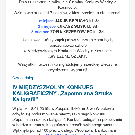
Dnia 20.02.2019 r. odbył się Szkolny Konkurs Wiedzy o
Kosmosie.
Wzięło w nim udział 7 uczniów z klas trzecich, a oto laureaci:
1 miejsce
JAKUB REPUCHO kl. 3c
2 miejsce
ŁUKASZ SMYK kl. 3d
3 miejsce
ZOFIA KRZESZOWIEC kl. 3d
Uczniowie, którzy zajęli pierwsze trzy miejsca będą
reprezentować szkołę
w Międzyszkolnym Konkursie Wiedzy o Kosmosie
„GWIEZDNE SZLAKI”.
Wszystkim uczestnikom gratulujemy szerokiej wiedzy, a
zwycięzcom wygranej!
Czytaj dalej...
IV MIĘDZYSZKOLNY KONKURS
KALIGRAFICZNY ,,Zapomniana Sztuka
Kaligrafii”
W piątek 18.01.2019r. w Zespole Szkół nr 3 we Wrocławiu
odbyło się podsumowanie międzyszkolnego konkursu
„Zapomniana sztuka kaligrafii”. Konkurs polegał na przepisaniu
w bardzo staranny, kaligraficzny sposób wybranego wiersza.
Wpłynęło ponad 100 prac z całego Wrocławia. Bardzo nam