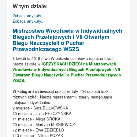
W tym dziale:
STRONA GŁÓWNA
Zobacz artykuły...
KADRA
Zobacz artykuły...
DLA UCZNIA
Mistrzostwa Wrocławia w Indywidualnych
Biegach Przełajowych i VII Otwartym
DLA RODZICA
Biegu Nauczycieli o Puchar
Przewodniczącego WSZS
SUKCESY
3 kwietnia 2019 r. we Wrocławiu uczniowie reprezentowali
ŚWIETLICA
naszą szkołę w
IGRZYSKACH DZIECI na Mistrzostwach
Wrocławia w Indywidualnych Biegach Przełajowych i VII
KRONIKA
Otwartym Biegu Nauczycieli o Puchar Przewodniczącego
WSZS.
W kategorii dziewcząt
udział wzięły 404 uczestniczki z
różnych szkół. Nasze reprezentantki zajęły następujące
miejsca indywidualne:
2 miejsce - Sara BUŁKOWSKA
10 miejsce - Julia PEŁCZYŃSKA
11 miejsce - Alicja SROKA
20 miejsce - Martyna MIKSIEWICZ
72 miejsce - Ewa ZDZIEBŁO
113 miejsce - Nikola KOZAK