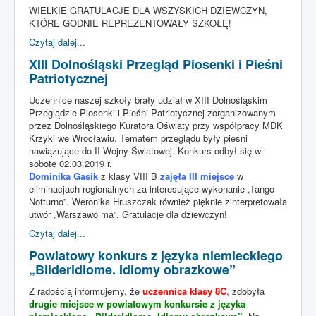
WIELKIE GRATULACJE DLA WSZYSKICH DZIEWCZYN,
KTÓRE GODNIE REPREZENTOWAŁY SZKOŁĘ!
Czytaj dalej...
XIII Dolnośląski Przegląd Piosenki i Pieśni
Patriotycznej
Uczennice naszej szkoły brały udział w XIII Dolnośląskim
Przeglądzie Piosenki i Pieśni Patriotycznej zorganizowanym
przez Dolnośląskiego Kuratora Oświaty przy współpracy MDK
Krzyki we Wrocławiu. Tematem przeglądu były pieśni
nawiązujące do II Wojny Światowej. Konkurs odbył się w
sobotę 02.03.2019 r.
Dominika Gasik
z klasy VIII B
zajęła III miejsce
w
eliminacjach regionalnych za interesujące wykonanie „Tango
Notturno”. Weronika Hruszczak również pięknie zinterpretowała
utwór „Warszawo ma”. Gratulacje dla dziewczyn!
Czytaj dalej...
Powiatowy konkurs z języka niemieckiego
„Bilderidiome. Idiomy obrazkowe”
Z radością informujemy, że
uczennica klasy 8C
, zdobyła
drugie miejsce w powiatowym konkursie z języka