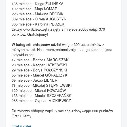
136 miejsce - Kinga ŻULIŃSKA
192 miejsce - Maja KOMAR
226 miejsce - Malwina DROBIK
309 miejsce - Oliwia AUGUSTYN
365 miejsce - Karolina PĘCZEK
Drużynowo dziewczęta zajęły 3 miejsce zdobywając 370
punktów. Gratulujemy!
W kategorii chłopców
udział wzięło 392 uczestników z
różnych szkół. Nasi reprezentanci zajęli następujące miejsca
indywidualne:
17 miejsce - Bartosz MARCISZAK
28 miejsce - Kacper LATKOWSKI
29 miejsce - Borys POŁCZYŃSKI
55 miejsce - Marcel GÓRALCZYK
69 miejsce - Jakub LIBNER
73 miejsce - Mikołaj STĘPNIEWSKI
129 miejsce - Michał KOWALÓW
138 miejsce - Maciej SZCZEPAŃSKI
265 miejsce - Cyprian MICKIEWICZ
Drużynowo chłopcy zajęli 5 miejsce zdobywając 230 punktów.
Gratulujemy!
Czytaj dalej...