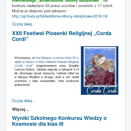
niemieckiego „Bilderidiome. Idiomy obrazkowe”
. Na
konkurs nadesłano 53 prace uczniów i uczennic z 17 szkół.
Można je obejrzeć pod adresem:
http://sp1katy.pl/bilderidiome-idiomy-obrazkowe-2018-19/
Czytaj dalej...
XXII Festiwal Piosenki Religijnej „Corda
Cordi”
Czytaj dalej...
Więcej...
Wyniki Szkolnego Konkursu Wiedzy o
Kosmosie dla klas III