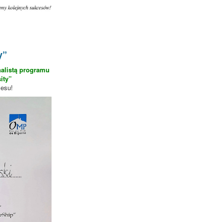
y”
nalistą programu
ity”
cesu!