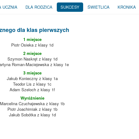
A UCZNIA
DLA RODZICA
SUKCESY
ŚWIETLICA
KRONIKA
nego dla klas pierwszych
1 miejsce
Piotr Osieka z klasy 1d
2 miejsce
Szymon Naskręt z klasy 1d
rtyna Roman-Maciejewska z klasy 1e
3 miejsce
Jakub Konieczny z klasy 1a
Teodor Lis z klasy 1c
Adam Szeloch z klasy 1f
Wyróżnienie
Marcelina Czuchajewska z klasy 1b
Piotr Joachimiak z klasy 1b
Jakub Sobótka z klasy 1d