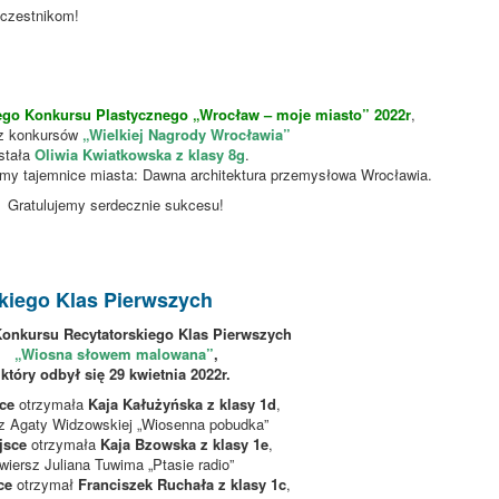
uczestnikom!
go Konkursu Plastycznego „Wrocław – moje miasto” 2022r
,
 z konkursów
„Wielkiej Nagrody Wrocławia”
stała
Oliwia Kwiatkowska z klasy 8g
.
my tajemnice miasta: Dawna architektura przemysłowa Wrocławia.
Gratulujemy serdecznie sukcesu!
kiego Klas Pierwszych
Konkursu Recytatorskiego Klas Pierwszych
„Wiosna słowem malowana”
,
który odbył się 29 kwietnia 2022r.
sce
otrzymała
Kaja Kałużyńska z klasy 1d
,
z Agaty Widzowskiej „Wiosenna pobudka”
jsce
otrzymała
Kaja Bzowska z klasy 1e
,
wiersz Juliana Tuwima „Ptasie radio”
ce
otrzymał
Franciszek Ruchała z klasy 1c
,