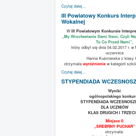
Czytaj dalej...
III Powiatowy Konkurs Interp
Wokalnej
W
III Powiatowym Konkursie Interpre
„My Wrocławianie Sami Swoi, Czyli Naj
To Co Przed Nami”,
który odbył się dnia 04.02.2017 r. w
uczennica
Hanna Kuśmierska z klasy I
otrzymała
wyróżnienie
w kategorii szk
Czytaj dalej...
STYPENDIADA WCZESNOS
Wyniki
ogólnopolskiego konkur
STYPENDIADA WCZESNOSZ
DLA UCZNIÓW
KLAS DRUGICH I TRZEC
Miejsce II
„SREBRNY PUCHAR”
otrzymała: