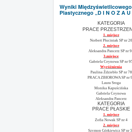
Wyniki Międzyświetlicoweg
Plastycznego „D I N O Z A U
KATEGORIA
PRACE PRZESTRZE
1. miejsce
Norbert Płuciniak SP nr 2
2. miejsce
Aleksandra Pancerz SP nr 
3.miejsce
Gabriela Ceynowa SP nr 9
Wyróżnienia
Paulina Ździebło SP nr 78
PRACA ZBIOROWA SP nr 
Laura Sroga
Monika Kapuścińska
Gabriela Ceynowa
Aleksandra Pancerz
KATEGORIA
PRACE PŁASKIE
1. miejsce
Zofia Nowak SP nr 4
2. miejsce
Szymon Górkiewicz SP nr 