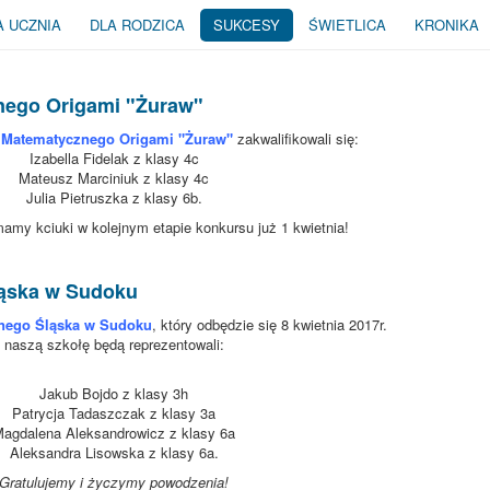
A UCZNIA
DLA RODZICA
SUKCESY
ŚWIETLICA
KRONIKA
nego Origami "Żuraw"
 Matematycznego Origami "Żuraw"
zakwalifikowali się:
Izabella Fidelak z klasy 4c
Mateusz Marciniuk z klasy 4c
Julia Pietruszka z klasy 6b.
mamy kciuki w kolejnym etapie konkursu już 1 kwietnia!
ląska w Sudoku
nego Śląska w Sudoku
, który odbędzie się 8 kwietnia 2017r.
naszą szkołę będą reprezentowali:
Jakub Bojdo z klasy 3h
Patrycja Tadaszczak z klasy 3a
agdalena Aleksandrowicz z klasy 6a
Aleksandra Lisowska z klasy 6a.
Gratulujemy i życzymy powodzenia!