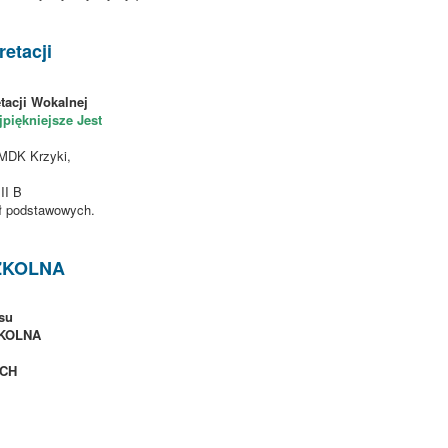
retacji
tacji Wokalnej
piękniejsze Jest
 MDK Krzyki,
II B
ół podstawowych.
ZKOLNA
su
KOLNA
ICH