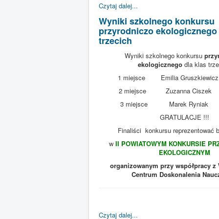
Czytaj dalej...
Wyniki szkolnego konkursu
przyrodniczo ekologicznego 
trzecich
Wyniki szkolnego konkursu
przy
ekologicznego
dla klas trz
1 miejsce Emilia Gruszkie
2 miejsce Zuzanna Cis
3 miejsce Marek Ryni
GRATULACJE !!!
Finaliści konkursu reprezentować 
w
II POWIATOWYM KONKURSIE PR
EKOLOGICZNYM
organizowanym przy współpracy z
Centrum Doskonalenia Naucz
Czytaj dalej...