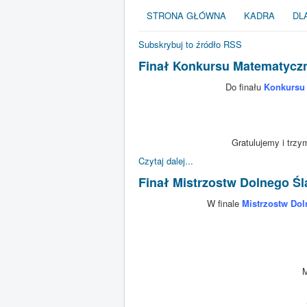
STRONA GŁÓWNA
KADRA
DL
Subskrybuj to źródło RSS
Finał Konkursu Matematycz
Do finału
Konkursu
Gratulujemy i trzy
Czytaj dalej...
Finał Mistrzostw Dolnego Ś
W finale
Mistrzostw Dol
M