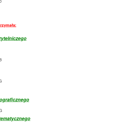
0
trzymała:
czytelniczego
B
G
rtograficznego
3G
matematycznego