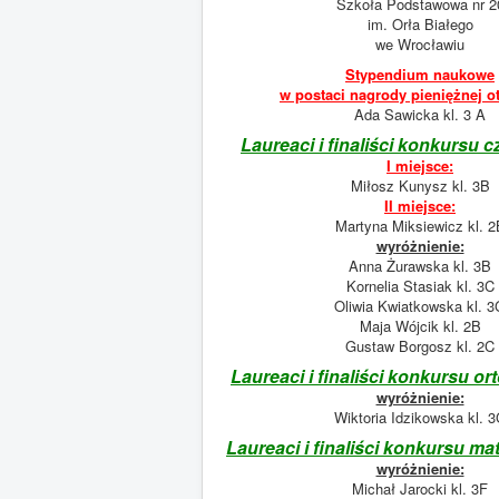
Szkoła Podstawowa nr 2
im. Orła Białego
we Wrocławiu
Stypendium naukowe
w postaci nagrody pieniężnej o
Ada Sawicka kl. 3 A
Laureaci i finaliści konkursu 
I miejsce:
Miłosz Kunysz kl. 3B
II miejsce:
Martyna Miksiewicz kl. 2
wyróżnienie:
Anna Żurawska kl. 3B
Kornelia Stasiak kl. 3C
Oliwia Kwiatkowska kl. 3
Maja Wójcik kl. 2B
Gustaw Borgosz kl. 2C
Laureaci i finaliści konkursu o
wyróżnienie:
Wiktoria Idzikowska kl. 
Laureaci i finaliści konkursu 
wyróżnienie:
Michał Jarocki kl. 3F