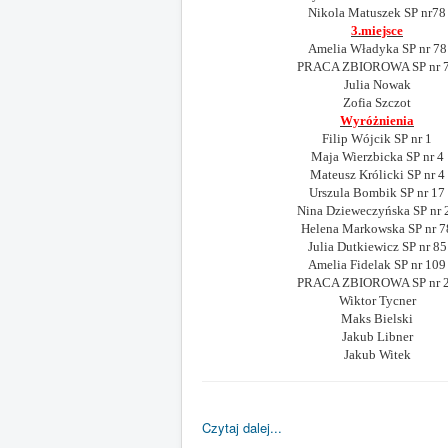
Nikola Matuszek SP nr78
3.miejsce
Amelia Władyka SP nr 78
PRACA ZBIOROWA SP nr 
Julia Nowak
Zofia Szczot
Wyróżnienia
Filip Wójcik SP nr 1
Maja Wierzbicka SP nr 4
Mateusz Królicki SP nr 4
Urszula Bombik SP nr 17
Nina Dzieweczyńska SP nr 
Helena Markowska SP nr 7
Julia Dutkiewicz SP nr 85
Amelia Fidelak SP nr 109
PRACA ZBIOROWA SP nr 
Wiktor Tycner
Maks Bielski
Jakub Libner
Jakub Witek
Czytaj dalej...