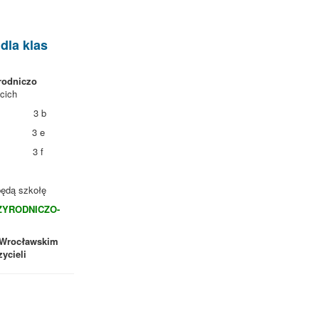
dla klas
rodniczo
ecich
wicz 3 b
zek 3 e
ak 3 f
będą szkołę
ZYRODNICZO-
 Wrocławskim
ycieli