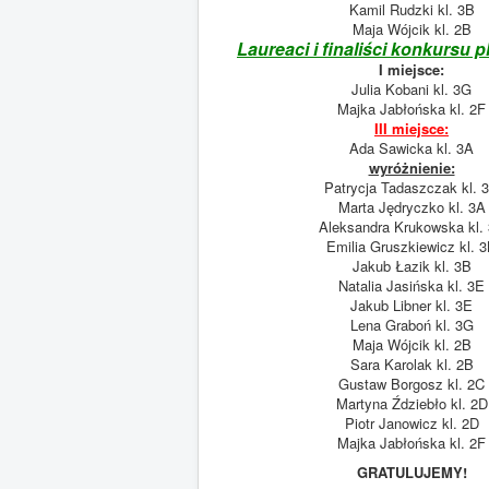
Kamil Rudzki kl. 3B
Maja Wójcik kl. 2B
Laureaci i finaliści konkursu 
I miejsce:
Julia Kobani kl. 3G
Majka Jabłońska kl. 2F
III miejsce:
Ada Sawicka kl. 3A
wyróżnienie:
Patrycja Tadaszczak kl. 
Marta Jędryczko kl. 3A
Aleksandra Krukowska kl.
Emilia Gruszkiewicz kl. 
Jakub Łazik kl. 3B
Natalia Jasińska kl. 3E
Jakub Libner kl. 3E
Lena Graboń kl. 3G
Maja Wójcik kl. 2B
Sara Karolak kl. 2B
Gustaw Borgosz kl. 2C
Martyna Ździebło kl. 2D
Piotr Janowicz kl. 2D
Majka Jabłońska kl. 2F
GRATULUJEMY!