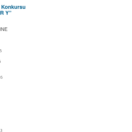
o Konkursu
 R Y”
NNE
0
95
5
95
53